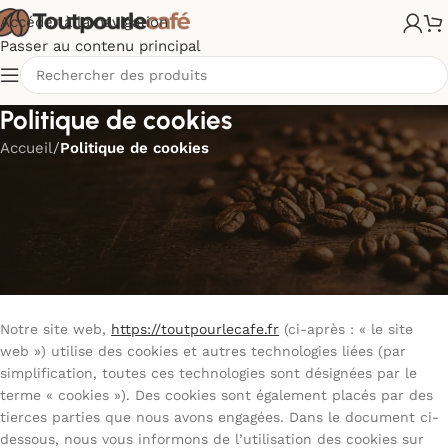
Accéder à la navigation
Passer au contenu principal
Politique de cookies
Accueil
/
Politique de cookies
Cette politique de cookies a été mise à jour pour la dernière
fois le 23 juin 2025 et s’applique aux citoyens et aux résidents
permanents légaux de l’Espace Économique Européen et de la
Suisse.
1. Introduction
Notre site web,
https://toutpourlecafe.fr
(ci-après : « le site
web ») utilise des cookies et autres technologies liées (par
simplification, toutes ces technologies sont désignées par le
terme « cookies »). Des cookies sont également placés par des
tierces parties que nous avons engagées. Dans le document ci-
dessous, nous vous informons de l’utilisation des cookies sur