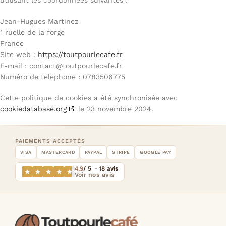
utilisant les coordonnées suivantes :
Jean-Hugues Martinez
1 ruelle de la forge
France
Site web :
https://toutpourlecafe.fr
E-mail :
contact@
toutpourlecafe.fr
Numéro de téléphone : 0783506775
Cette politique de cookies a été synchronisée avec
cookiedatabase.org
le 23 novembre 2024.
PAIEMENTS ACCEPTÉS
VISA
MASTERCARD
PAYPAL
STRIPE
GOOGLE PAY
4,9
/ 5 · 18 avis
Voir nos avis