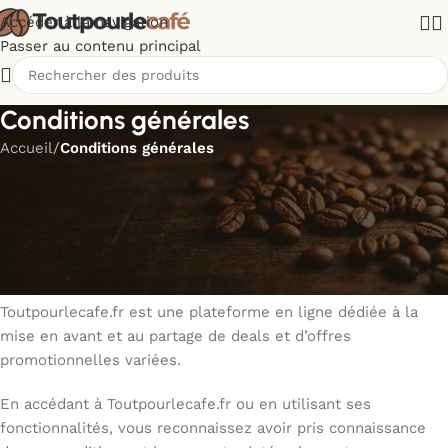
Accéder à la navigation
Passer au contenu principal
Conditions générales
Accueil
/
Conditions générales
Les présentes conditions générales d’utilisation décrivent
les termes et conditions d’accès et d’utilisation des services
offerts par Toutpourlecafe.fr. Elles encadrent les droits et
obligations des utilisateurs lorsqu’ils naviguent et
interagissent sur le site Toutpourlecafe.fr.
Toutpourlecafe.fr est une plateforme en ligne dédiée à la
mise en avant et au partage de deals et d’offres
promotionnelles variées.
En accédant à Toutpourlecafe.fr ou en utilisant ses
fonctionnalités, vous reconnaissez avoir pris connaissance