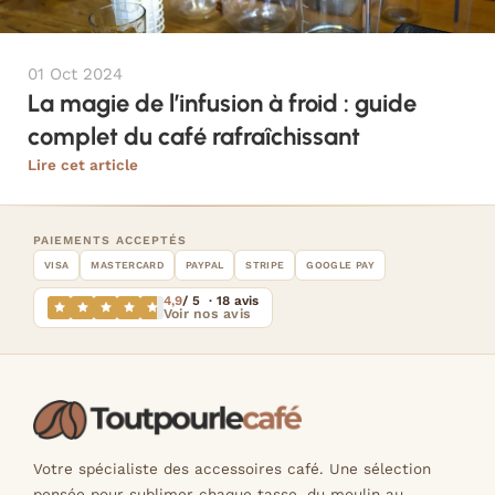
01 Oct 2024
La magie de l’infusion à froid : guide
complet du café rafraîchissant
Lire cet article
PAIEMENTS ACCEPTÉS
VISA
MASTERCARD
PAYPAL
STRIPE
GOOGLE PAY
4,9
/ 5 · 18 avis
Voir nos avis
Votre spécialiste des accessoires café. Une sélection
pensée pour sublimer chaque tasse, du moulin au